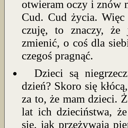
otwieram oczy i znów 
Cud. Cud życia. Więc 
czuję, to znaczy, że
zmienić, o coś dla sie
czegoś pragnąć.
Dzieci są niegrzeczn
dzień? Skoro się kłócą,
za to, że mam dzieci. Ż
lat ich dzieciństwa, ż
się, jak przeżywają pie