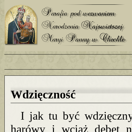
Wdzięczność
I jak tu być wdzięcznym
harówy i wciąż debet 