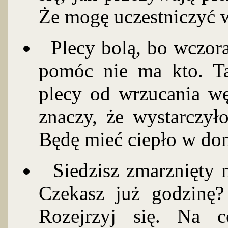
Że mogę uczestniczyć w
Plecy bolą, bo wczoraj
pomóc nie ma kto. Ta
plecy od wrzucania wę
znaczy, że wystarczył
Będę mieć ciepło w do
Siedzisz zmarznięty n
Czekasz już godzinę
Rozejrzyj się. Na 