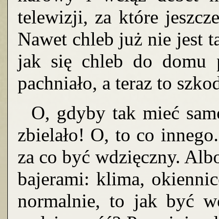
telewizji, za które jeszc
Nawet chleb już nie jest t
jak się chleb do domu 
pachniało, a teraz to szk
O, gdyby tak mieć samo
zbielało! O, to co inneg
za co być wdzięczny. Alb
bajerami: klima, okiennic
normalnie, to jak być w