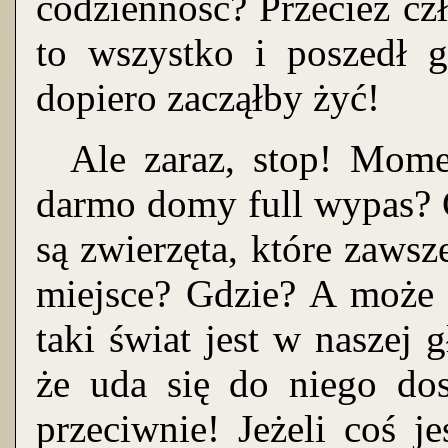
codzienność? Przecież cz
to wszystko i poszedł g
dopiero zacząłby żyć!
Ale zaraz, stop! Momen
darmo domy full wypas? G
są zwierzęta, które zawsze
miejsce? Gdzie? A może t
taki świat jest w naszej g
że uda się do niego do
przeciwnie! Jeżeli coś j