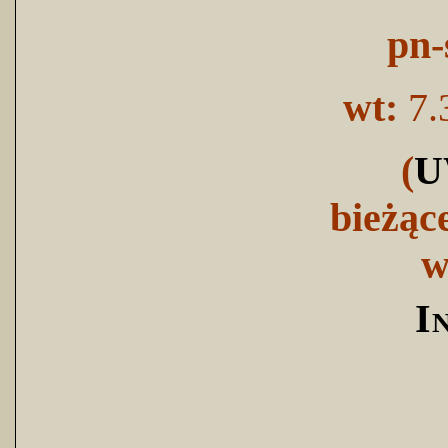
pn-
wt:
7.
(
U
bieżąc
w
I