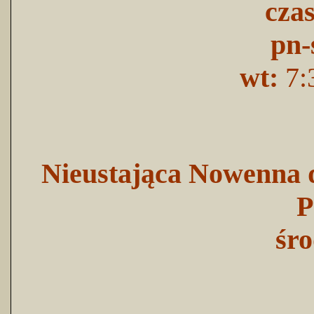
cza
pn-
wt:
7:
Nieustająca Nowenna d
P
śro