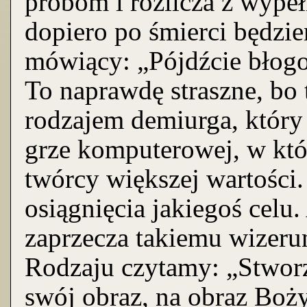
próbom i rozlicza z wypeł
dopiero po śmierci będzi
mówiący: „Pójdźcie błogos
To naprawdę straszne, bo 
rodzajem demiurga, który 
grze komputerowej, w któr
twórcy większej wartości
osiągnięcia jakiegoś celu.
zaprzecza takiemu wizer
Rodzaju czytamy: „Stwor
swój obraz, na obraz Boży