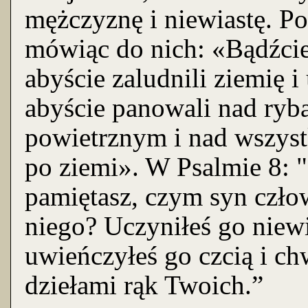
mężczyznę i niewiastę. P
mówiąc do nich: «Bądźcie 
abyście zaludnili ziemię i
abyście panowali nad ryb
powietrznym i nad wszyst
po ziemi». W Psalmie 8: 
pamiętasz, czym syn człow
niego? Uczyniłeś go niew
uwieńczyłeś go czcią i c
dziełami rąk Twoich.”