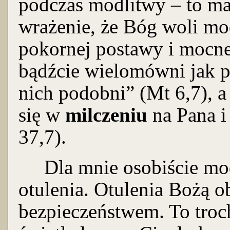
podczas modlitwy – to m
wrażenie, że Bóg woli mo
pokornej postawy i mocne
bądźcie wielomówni jak p
nich podobni” (Mt 6,7), 
się w
milczeniu
na Pana i
37,7).
Dla mnie osobiście modl
otulenia. Otulenia Bożą o
bezpieczeństwem. To troc