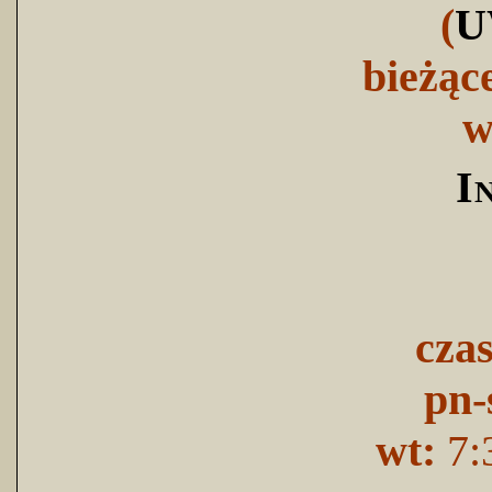
(
U
bieżąc
w
I
cza
pn-
wt:
7: