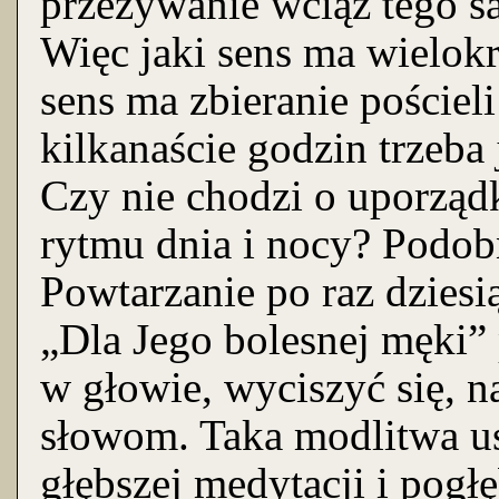
przeżywanie wciąż tego s
Więc jaki sens ma wielokr
sens ma zbieranie pościeli
kilkanaście godzin trzeba
Czy nie chodzi o uporząd
rytmu dnia i nocy? Podobn
Powtarzanie po raz dzies
„Dla Jego bolesnej męki
w głowie, wyciszyć się, 
słowom. Taka modlitwa us
głębszej medytacji i pogłę