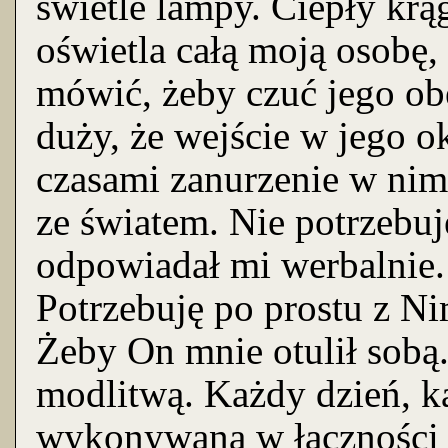
świetle lampy. Ciepły krą
oświetla całą moją osobę,
mówić, żeby czuć jego obe
duży, że wejście w jego ok
czasami zanurzenie w nim
ze światem. Nie potrzebu
odpowiadał mi werbalnie.
Potrzebuję po prostu z N
Żeby On mnie otulił sobą. 
modlitwą. Każdy dzień, ka
wykonywana w łączności 