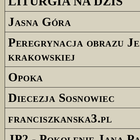
LITURGIA NA DZIŚ
Jasna Góra
Peregrynacja obrazu Je
krakowskiej
Opoka
Diecezja Sosnowiec
franciszkanska3.pl
JP2 - Pokolenie Jana Pa