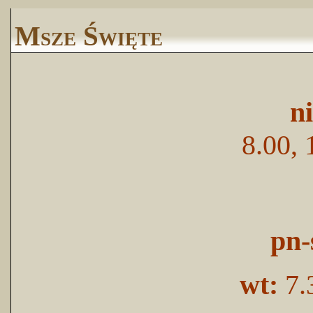
Msze Święte
n
8.00, 
pn-
wt:
7.