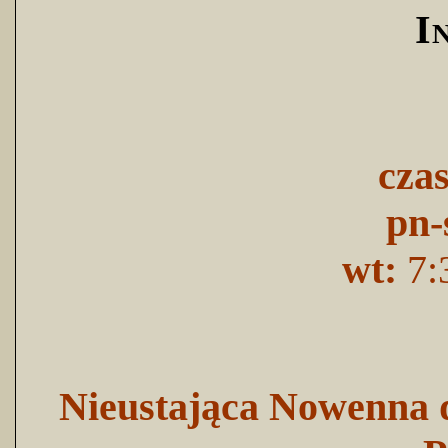
I
cza
pn-
wt:
7:
Nieustająca Nowenna d