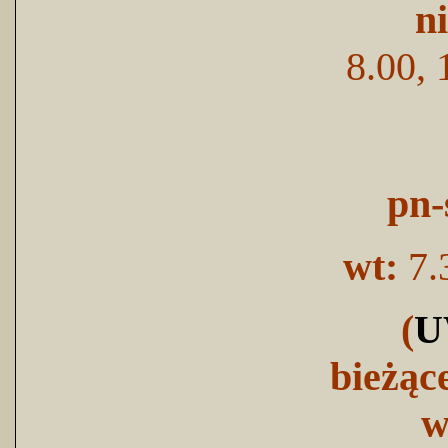
n
8.00, 
pn-
wt:
7.
(
U
bieżąc
w