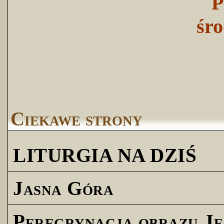
P
śro
Ciekawe strony
LITURGIA NA DZIŚ
Jasna Góra
Peregrynacja obrazu Je