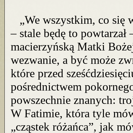
„We wszystkim, co się 
– stale będę to powtarzał 
macierzyńską Matki Bożej
wezwanie, a być może zwr
które przed sześćdziesięci
pośrednictwem pokornego,
powszechnie znanych: tro
W Fatimie, która tyle mó
„cząstek różańca”, jak mó