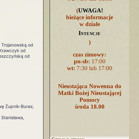
(
UWAGA
!
bieżące informacje
w dziale
Intencje
)
ę Trojanowską od
 Krawczyk od
czas zimowy:
Leszczyńską od
pn-sb:
17:00
wt:
7:30 lub 17:00
Nieustająca Nowenna do
Matki Bożej Nieustającej
Pomocy
środa 18.00
wę Żupnik-Buras;
 Stanisława,