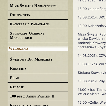
12.08.2025r.
WTO
Msze Święte i Nabożeństwa
18:00 za parafian
Duszpasterz
13.08.2025r. ŚR
Kancelaria Parafialna
19:00 Nabożeństw
Standardy Ochrony
Msza Święta: +35r
Małoletnich
wnuka Dawida z r
Andrzeja Krawczyk
chrześniaka Zbysz
Wydarzenia
14.08.2025r. CZ
Światowe Dni Młodzieży
18:00 +12r.ś. Wł
Koncerty
Stefana Krawczyk
Filmy
15.08.2025r. PIĄT
Relacje
11:00 +1r.ś. Tade
Walerię Sierka, W
100 dni z Janem Pawłem II
16:00 +Zofię, Wła
Kalendarz adwentowy