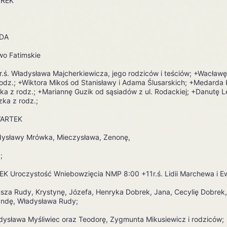
REK
;
ODA
o Fatimskie
.ś. Władysława Majcherkiewicza, jego rodziców i teściów; +Wacław
odz.; +Wiktora Mikoś od Stanisławy i Adama Ślusarskich; +Medarda
a z rodz.; +Mariannę Guzik od sąsiadów z ul. Rodackiej; +Danutę 
ka z rodz.;
WARTEK
adysławy Mrówka, Mieczysława, Zenonę,
;
EK Uroczystość Wniebowzięcia NMP 8:00 +11r.ś. Lidii Marchewa i E
usza Rudy, Krystynę, Józefa, Henryka Dobrek, Jana, Cecylię Dobrek,
andę, Władysława Rudy;
dysława Myśliwiec oraz Teodorę, Zygmunta Mikusiewicz i rodziców;