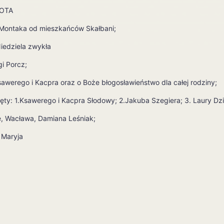
OTA
 Montaka od mieszkańców Skałbani;
Niedziela zwykła
gi Porcz;
Ksawerego i Kacpra oraz o Boże błogosławieństwo dla całej rodziny;
ęty: 1.Ksawerego i Kacpra Słodowy; 2.Jakuba Szegiera; 3. Laury Dz
ę, Wacława, Damiana Leśniak;
 Maryja