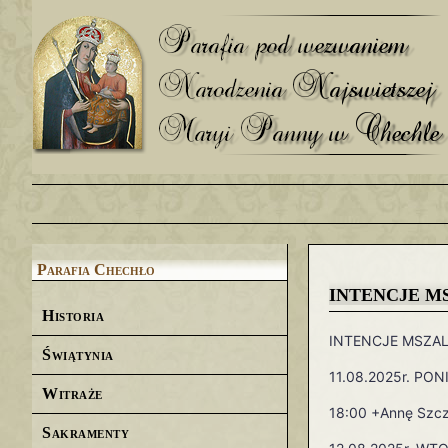
Parafia Chechło
INTENCJE MSZA
Historia
INTENCJE MSZALN
Świątynia
11.08.2025r. PON
Witraże
18:00 +Annę Szcz
Sakramenty