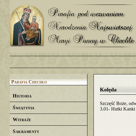
Parafia Chechło
Kolęda
Historia
Szczęść Boże, odwi
Świątynia
3.01- Hutki Kanki 
Witraże
Sakramenty