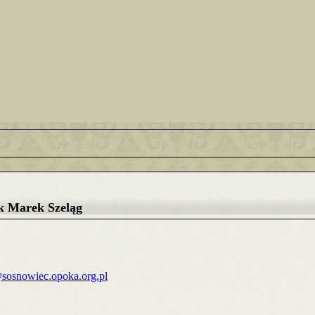
k Marek Szeląg
sosnowiec.opoka.org.pl