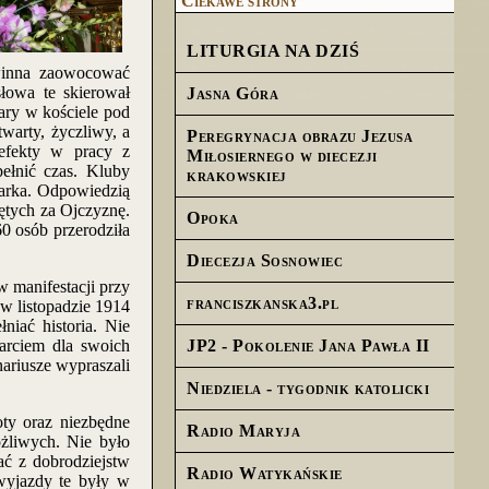
Ciekawe strony
LITURGIA NA DZIŚ
winna zaowocować
łowa te skierował
Jasna Góra
ary w kościele pod
warty, życzliwy, a
Peregrynacja obrazu Jezusa
efekty w pracy z
Miłosiernego w diecezji
ełnić czas. Kluby
krakowskiej
Marka. Odpowiedzią
ętych za Ojczyznę.
Opoka
60 osób przerodziła
Diecezja Sosnowiec
 manifestacji przy
franciszkanska3.pl
w listopadzie 1914
iać historia. Nie
arciem dla swoich
JP2 - Pokolenie Jana Pawła II
nariusze wypraszali
Niedziela - tygodnik katolicki
y oraz niezbędne
Radio Maryja
żliwych. Nie było
ć z dobrodziejstw
Radio Watykańskie
wyjazdy te były w