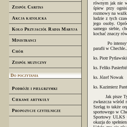
równym jak nie w
Zespół Caritas
śpiew przy ognis
rozmowy na ważkie
Akcja katolicka
ludzie z tych cza
jego osoby. Opró
samego siebie, c
Koło Przyjaciół Radia Maryja
kochać znaczy ró
Ministranci
Po intensywnych
parafii w Chechle.J
Chór
ks. Piotr Pytlawski
Zespół muzyczny
ks. Feliks Pasierbi
Do poczytania
ks. Józef Nowak
ks. Kazimierz Pan
Podróże i pielgrzymki
Jak pisze Tygodn
Ciekawe artykuły
zwłaszcza wśród m
Szeląg to także or
Propozycje czytelnicze
sportowego w Chec
Sportowy ULKS Ce
okazja do spełnie