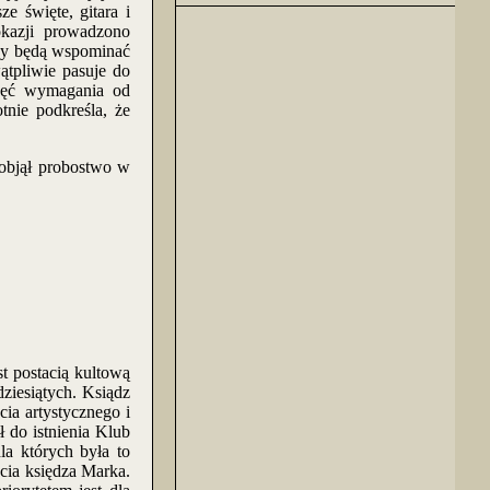
 święte, gitara i
okazji prowadzono
ony będą wspominać
ątpliwie pasuje do
chęć wymagania od
nie podkreśla, że
bjął probostwo w
 postacią kultową
ziesiątych. Ksiądz
cia artystycznego i
 do istnienia Klub
a których była to
cia księdza Marka.