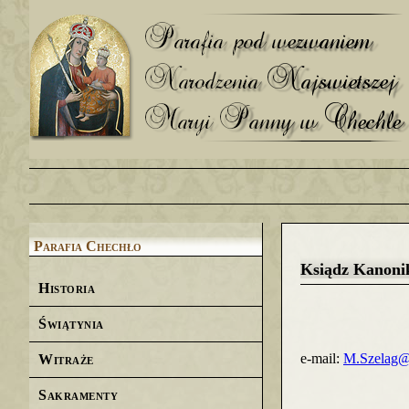
Parafia Chechło
Ksiądz Kanoni
Historia
Świątynia
e-mail:
M.Szelag@
Witraże
Sakramenty