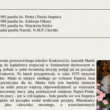
983 parafia św. Piotra i Pawła Stopnica
1989 parafia św. Andrzeja Olkusz
1991 parafia św. Wojciecha Kielce
nadal parafia Narodz. N.M.P. Chechło
iatu proszowickiego (okolice Krakowa) ks. kanonik Marek
ogę do kapłaństwa rozpoczął w Seminarium duchownym w
ą, jednak w pełni świadomą decyzję podjął już na początku
rakowie. Po latach przygotowań, w roku 1979 otrzymał
skie. Miało to miejsce niedługo po wyborze Papieża Jana
prymicyjna dla ks. Marka była tym bardziej istotnym
 na sobie jeszcze większą odpowiedzialność za wizerunek
dnoczesnej mocy jaką przekazywał rodakom Papież-Polak.
m pracy - już w roli kapłana - była parafia we wsi Stopnica
gdzie od początku został serdecznie przyjęty. Mieszkańcy
 jako człowieka otwartego, o wszechstronnych
.