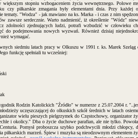
 większym stopniu wzbogaceniem życia wewnętrznego. Polowe msze
ku czy piłkarskie zmagania były elementami dnia. Przy każdej 
 tematy. "Wodza" - jak mawiano na ks. Marka - i czas z nim spędz
sów zawsze serdecznie. Warto nadmienić, iż określenie "Wódz" niew
cz zdolności zjednujących ludzi, potrafi wzbudzić w człowieku 
hęć do podejmowania nowych wyzwań. Również dzisiaj niejednokrot
wnież wymagać.
 siedmiu latach pracy w Olkuszu w 1991 r. ks. Marek Szeląg o
ego funkcję spełniali tu wcześniej:
ński
tak
ik Rodzin Katolickich "Źródło" w numerze z 25.07.2004 r. "..jest
łodzieży uczęszczającej do olkuskich szkół średnich w latach osiemd
ganizator wielu pieszych pielgrzymek do Częstochowy, organizator ży
hle i okolicy." Dba o życie duchowe parafian, ale nie tylko. Powołał
nturia. Pomysł proboszcza szybko podchwycili młodzi chłopcy, dl
nia piłkarskich marzeń. Śpiew i muzyka są nieodzownym elementem ży