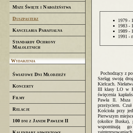
Msze Święte i Nabożeństwa
Duszpasterz
1979 - 1
1983 - 
Kancelaria Parafialna
1989 - 
1991 - 
Standardy Ochrony
Małoletnich
Wydarzenia
Pochodzący z pow
Światowe Dni Młodzieży
Szeląg swoją dr
Kielcach. Niełatw
Koncerty
III klasy LO w K
święcenia kapłań
Filmy
Pawła II. Msza 
przeżyciem. Czuł
Relacje
Kościoła przy je
Pierwszym miejsce
100 dni z Janem Pawłem II
(okolice Buska), 
wspominają go
zainteresowaniach
Kalendarz adwentowy