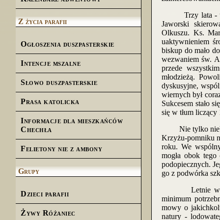
Trzy lata - tyle
Z życia parafii
Jaworski skierow
Olkuszu. Ks. Ma
uaktywnieniem śr
Ogłoszenia duszpasterskie
biskup do mało do
wezwaniem św. And
Intencje mszalne
przede wszystki
młodzieżą. Powol
Słowo duszpasterskie
dyskusyjne, wspól
wiernych był cora
Prasa katolicka
Sukcesem stało się
się w tłum liczący
Informacje dla mieszkańców
Nie tylko niebana
Chechła
Krzyżu-pomniku na
roku. We wspólny
Felietony nie z ambony
mogła obok tego 
podopiecznych. Jeg
Grupy
go z podwórka szk
Letnie wyjazdy 
Dzieci parafii
minimum potrzebn
mowy o jakichkolw
Żywy Różaniec
natury - lodowat