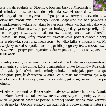
 trwała posługa w Stopnicy, bowiem biskup Mieczysław
ał młodego duszpasterza do pełnienia swojej posługi w
rek przyjął trudne wyzwanie. Jego praca w nowym otoczeniu po
odowiska młodzieży Srebrnego Grodu. Zapewne nie bez powodu s
świadczonego wikarego jakim był jeszcze wtedy ks. Szeląg. Jako wik
rzeja w Olkuszu zaczął spełniać funkcję pedagoga ucząc religii. Ot
m nauczający nowocześnie jak na owe czasy, stopniowo odnosił 
i stawał się tym, który młodemu człowiekowi potrafi owocnie wyp
ne wędrówki, sport oraz medytacje - to tylko kilka z inicjatyw ks. 
z większy udział w spotkaniach kręgu biblijnego czy też w mszach świ
 stworzenie grupy pielgrzymów, która w przeciągu kilku lat z garstki 
 1000 osób.
lny ksiądz, ale również wielki patriota. Był jednym z organizatorów
 cmentarzu w Bydlinie, które upamiętniały bitwę Legionów Polskich 
ch dyskusjach uświadamiał młodym ludziom rolę jaką powinna spełn
obojętnie przejść ówczesna władza. W okresie maturalnym był wsp
o obecność była odczytywana przez milicję jako zagrożenie i funkcjo
olnego.
z młodymi w Bieszczady miały szczególny charakter. Namiot
e człowiekowi, kontakt ze światem zewnętrznym najmniejszy z mo
iek wygodach nawet w postaci bieżącej wody, trzeba było korzysta
ego strumyka. Oprócz przeżyć związanych z obcowaniem z naturą 