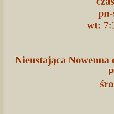
cza
pn-
wt:
7:
Nieustająca Nowenna d
P
śro