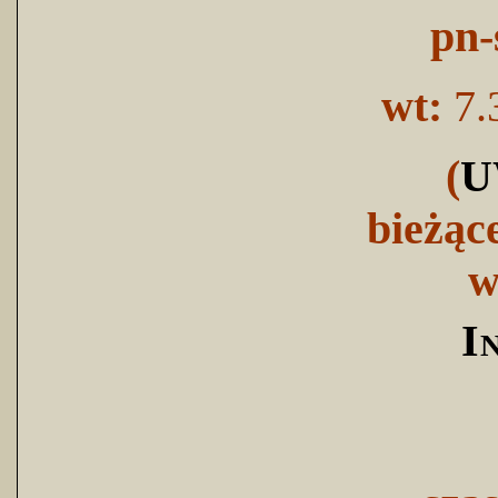
pn-
wt:
7.
(
U
bieżąc
w
I