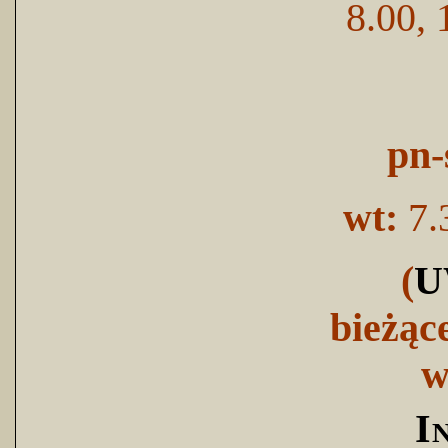
8.00, 
pn-
wt:
7.
(
U
bieżąc
w
I