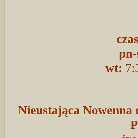
cza
pn-
wt:
7:
Nieustająca Nowenna d
P