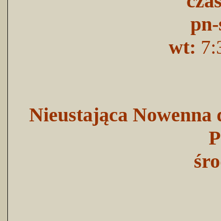
cza
pn-
wt:
7:
Nieustająca Nowenna d
P
śro