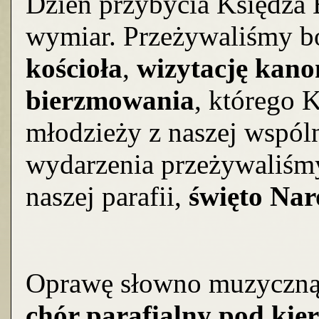
Dzień przybycia Księdza
wymiar. Przeżywaliśmy 
kościoła
,
wizytację kano
bierzmowania
, którego K
młodzieży z naszej wspóln
wydarzenia przeżywaliśm
naszej parafii,
święto Na
Oprawę słowno muzyczną u
chór parafialny pod kie