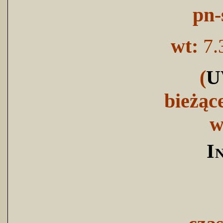
pn-
wt:
7.
(
U
bieżąc
w
I