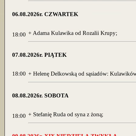
06
.0
8
.2026r. CZWARTEK
+ Adama Kulawika od Rozalii Krupy;
18:00
07
.0
8
.2026r. PIĄTEK
18:00
+ Helenę Delkowską od sąsiadów: Kulawików,
08
.0
8
.2026r. SOBOTA
+ Stefanię Ruda od syna z żoną;
18:00