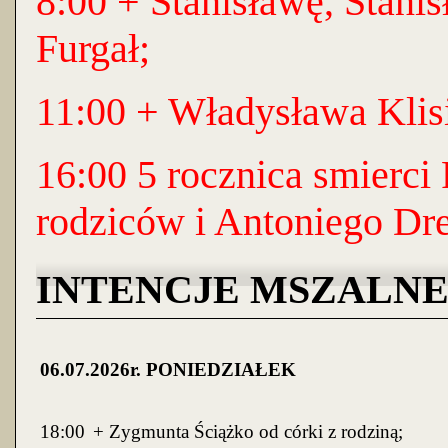
8:00 + Stanisławę, Stani
Furgał;
11:00 + Władysława Klis
16:00 5 rocznica smierci
rodziców i Antoniego Dr
INTENCJE MSZALNE 06.
06
.0
7
.2026r. PONIEDZIAŁEK
18:00
+ Zygmunta Ściążko od córki z rodz
iną
;