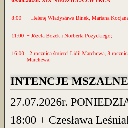
09
.0
8
.2026r. X
IX
NIEDZIELA ZWYKŁA
8:00
+ Helenę Władysława Binek, Mariana Kocjana
11:00
+ Józefa Bożek i Norberta Pożyckiego;
16:00
12 rocznica śmierci Lidii Marchewa, 8 roczn
Marchewa;
INTENCJE MSZALNE 27.0
27.07.2026r. PONIEDZ
18:00 + Czesława Leśnia