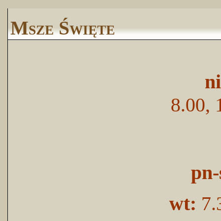
Msze Święte
n
8.00, 
pn-
wt:
7.