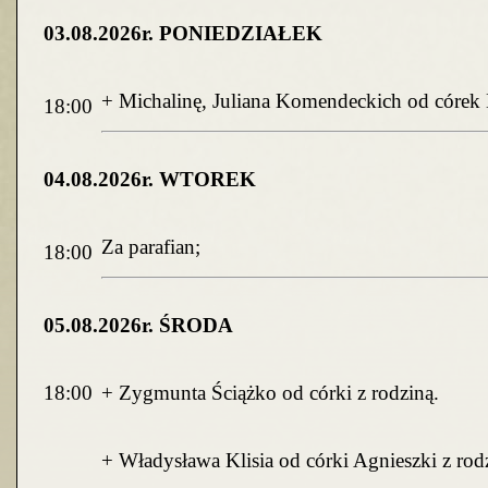
03
.0
8
.2026r. PONIEDZIAŁEK
+ Michalinę, Juliana Komendeckich od córek M
18:00
04
.0
8
.2026r. WTOREK
Za parafian;
18:00
05
.0
8
.2026r. ŚRODA
18:00
+ Zygmunta Ściążko od córki z rodziną.
+ Władysława Klisia od córki Agnieszki z ro