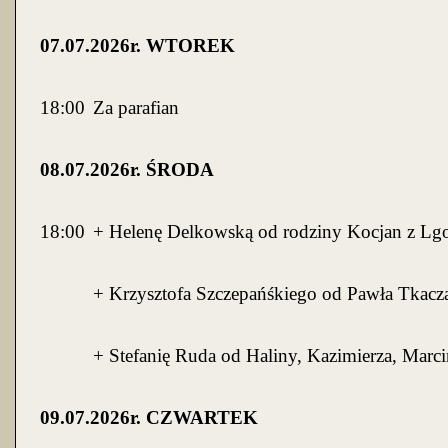
07
.0
7
.2026r. WTOREK
18:00
Za parafian
0
8
.07.2026r. ŚRODA
18:00
+ Helenę Delkowską
od rodz
iny
Kocjan z Lgo
+ Krzysztofa Szczepańśkiego od Pawła Tkacza
+
Stefanię Ruda od Haliny, Kazimierza, Marci
0
9
.07.2026r. CZWARTEK