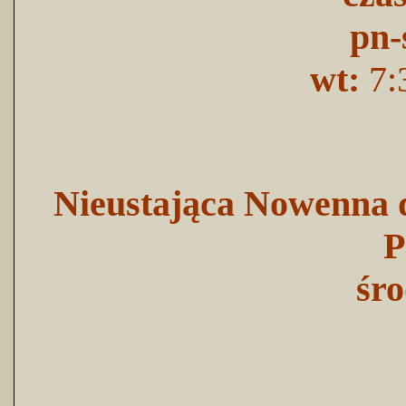
pn-
wt:
7:
Nieustająca Nowenna d
P
śro