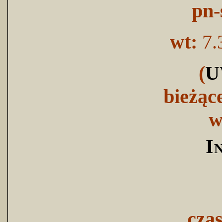
pn-
wt:
7.
(
U
bieżąc
w
I
cza