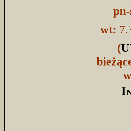
pn-
wt:
7.
(
U
bieżąc
w
I