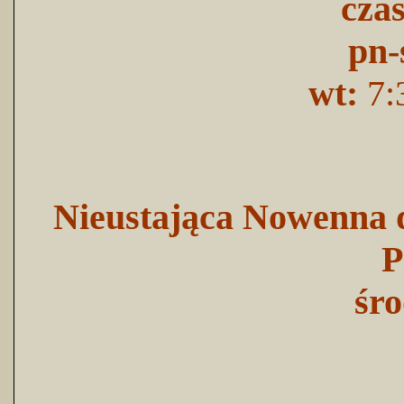
cza
pn-
wt:
7:
Nieustająca Nowenna d
P
śro