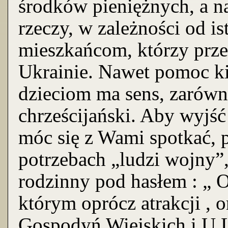
środków pieniężnych, a n
rzeczy, w zależności od is
mieszkańcom, którzy prze
Ukrainie. Nawet pomoc ki
dzieciom ma sens, zarówn
chrześcijański. Aby wyjść
móc się z Wami spotkać, 
potrzebach „ludzi wojny”,
rodzinny pod hasłem : „ O
którym oprócz atrakcji ,
Gospodyń Wiejskich i U.L