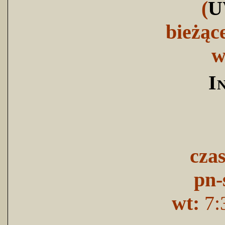
(
U
bieżąc
w
I
cza
pn-
wt:
7: