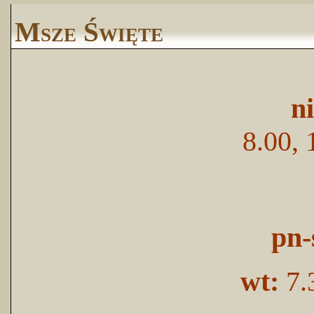
Msze Święte
n
8.00, 
pn-
wt:
7.