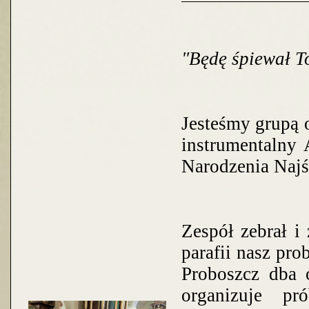
"Będę śpiewał T
Jesteśmy grupą 
instrumentalny 
Narodzenia Najś
Zespół zebrał i
parafii nasz pr
Proboszcz dba o
organizuje p