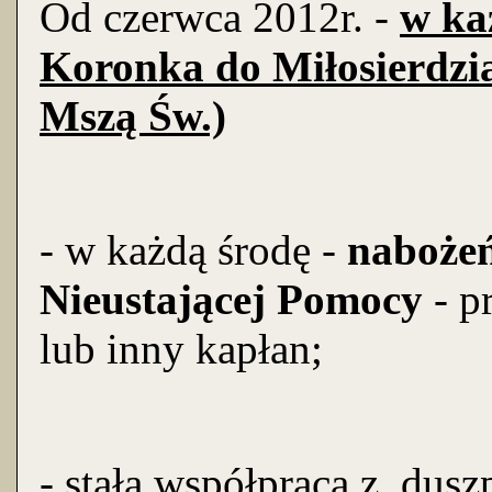
Od czerwca 2012r. -
w ka
Koronka do Miłosierdzi
Mszą Św.)
- w każdą środę -
nabożeń
Nieustającej Pomocy
- p
lub inny kapłan;
- stała współpraca z du