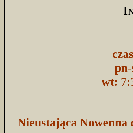
I
cza
pn-
wt:
7:
Nieustająca Nowenna d