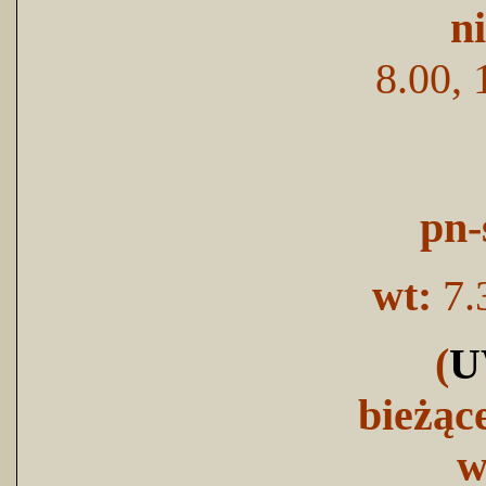
n
8.00, 
pn-
wt:
7.
(
U
bieżąc
w