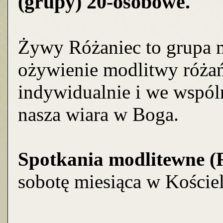
(grupy) 20-osobowe.
Żywy Różaniec to grupa m
ożywienie modlitwy róża
indywidualnie i we wspól
nasza wiara w Boga.
Spotkania modlitewne (R
sobotę miesiąca w Koście