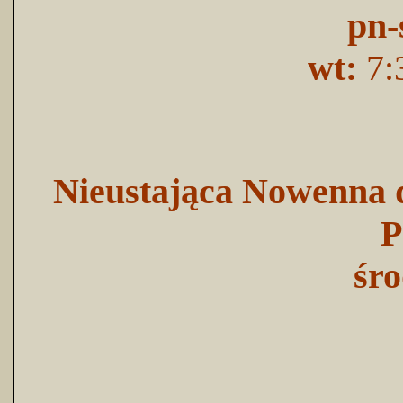
pn-
wt:
7:
Nieustająca Nowenna d
P
śro