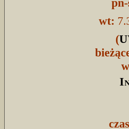
pn-
wt:
7.
(
U
bieżąc
w
I
cza