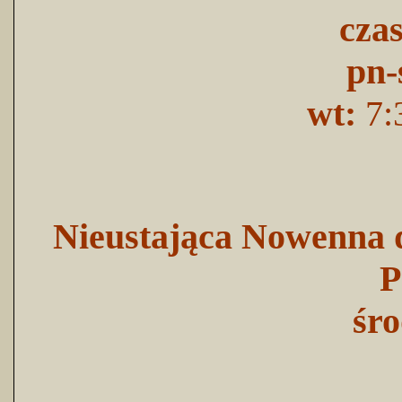
cza
pn-
wt:
7:
Nieustająca Nowenna d
P
śro