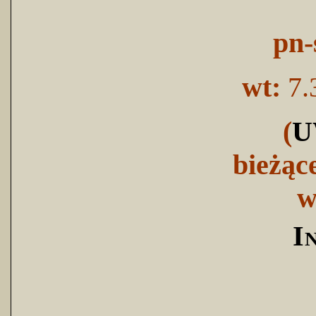
pn-
wt:
7.
(
U
bieżąc
w
I