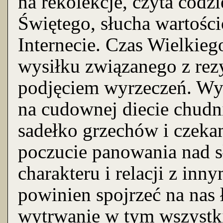
na rekolekcje, czyta codz
Świętego, słucha wartośc
Internecie. Czas Wielkie
wysiłku związanego z rez
podjęciem wyrzeczeń. Wy
na cudownej diecie chud
sadełko grzechów i czeka
poczucie panowania nad s
charakteru i relacji z in
powinien spojrzeć na nas
wytrwanie w tym wszystki