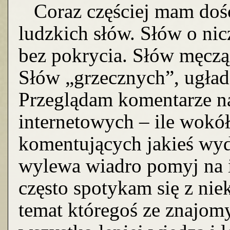
Coraz częściej mam dość
ludzkich słów. Słów o ni
bez pokrycia. Słów męcząc
Słów „grzecznych”, ugła
Przeglądam komentarze na
internetowych – ile wokó
komentujących jakieś wyda
wylewa wiadro pomyj na 
często spotykam się z ni
temat któregoś ze znajo