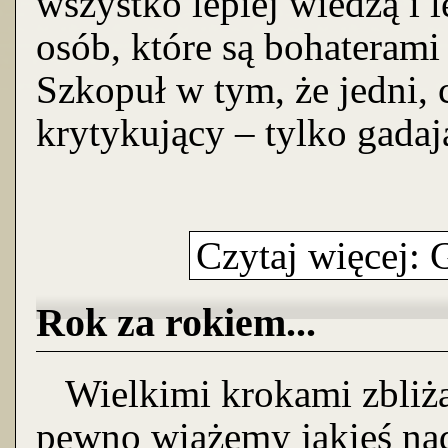
wszystko lepiej wiedzą i l
osób, które są bohaterami
Szkopuł w tym, że jedni, c
krytykujący – tylko gadaj
Czytaj więcej: G
Rok za rokiem...
Wielkimi krokami zbliża 
pewno wiążemy jakieś nad