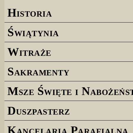
Historia
Świątynia
Witraże
Sakramenty
Msze Święte i Nabożeńs
Duszpasterz
Kancelaria Parafialna